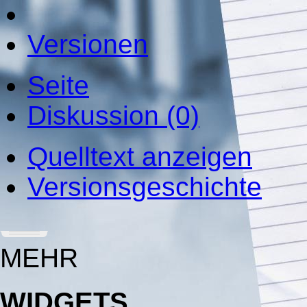
Versionen
Seite
Diskussion (0)
Quelltext anzeigen
Versionsgeschichte
MEHR
WIDGETS