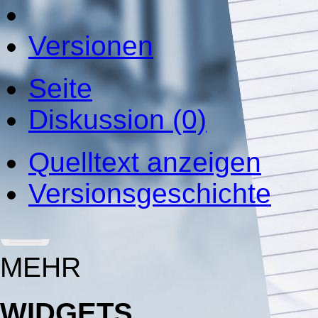
Versionen
Seite
Diskussion (0)
Quelltext anzeigen
Versionsgeschichte
MEHR
WIDGETS