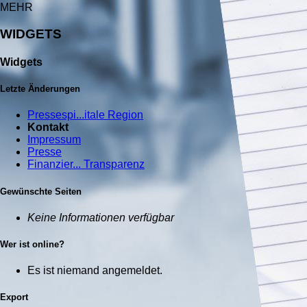
MEHR
WIDGETS
Widgets
Letzte Änderungen
Pressespi...itale Region
Kontakt
Impressum
Presse
Finanzier... Transparenz
Gewünschte Seiten
Keine Informationen verfügbar
Wer ist online?
Es ist niemand angemeldet.
Export