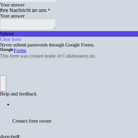
Anschrift
: