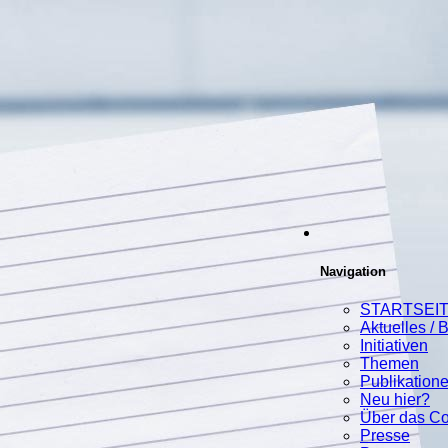
Navigation
STARTSEI
Aktuelles / 
Initiativen
Themen
Publikation
Neu hier?
Über das C
Presse