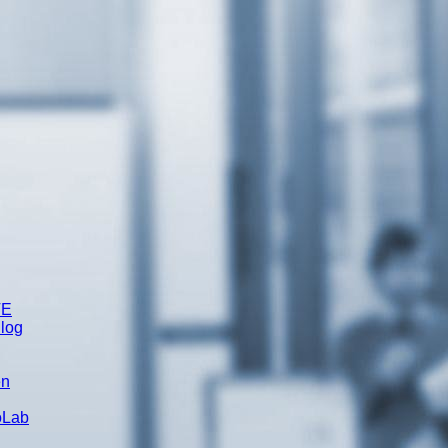
TE
Blog
en
oLab