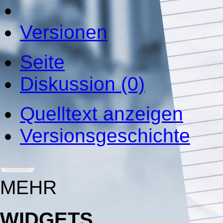
Versionen
Seite
Diskussion (0)
Quelltext anzeigen
Versionsgeschichte
MEHR
WIDGETS