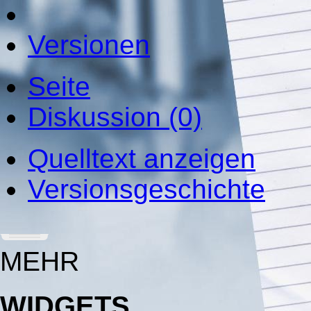
Versionen
Seite
Diskussion (0)
Quelltext anzeigen
Versionsgeschichte
MEHR
WIDGETS