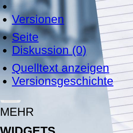
Versionen
Seite
Diskussion (0)
Quelltext anzeigen
Versionsgeschichte
MEHR
WIDGETS