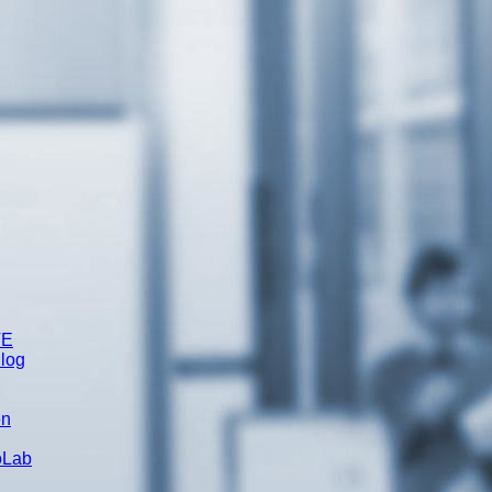
TE
Blog
en
oLab