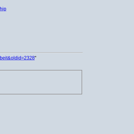
hip
rbeit&oldid=2328
“