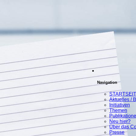
Navigation
STARTSEI
Aktuelles / 
Initiativen
Themen
Publikation
Neu hier?
Über das C
Presse