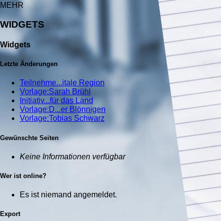
MEHR
WIDGETS
Widgets
Letzte Änderungen
Teilnehme...itale Region
Vorlage:Sarah Brühl
Initiativ...für das Land
Vorlage:D...er Blönnigen
Vorlage:Tobias Schwarz
Gewünschte Seiten
Keine Informationen verfügbar
Wer ist online?
Es ist niemand angemeldet.
Export