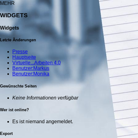
MEHR
WIDGETS
Widgets
Letzte Änderungen
Presse
Hauptseite
Virtuelle...Arbeiten 4.0
Benutzer:Markus
Benutzer:Monika
Gewünschte Seiten
Keine Informationen verfügbar
Wer ist online?
Es ist niemand angemeldet.
Export