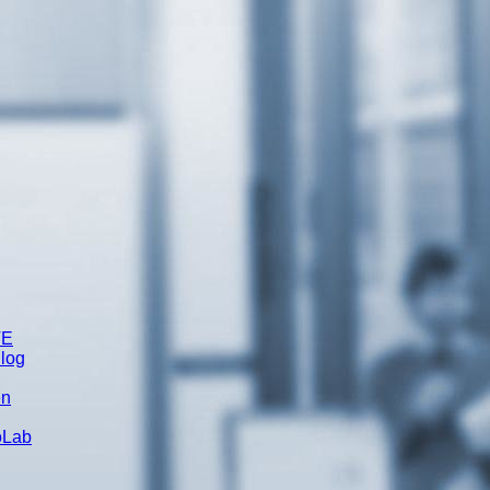
TE
Blog
en
oLab