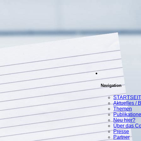
Navigation
STARTSEI
Aktuelles / 
Themen
Publikation
Neu hier?
Über das C
Presse
Partner