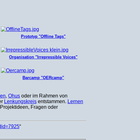
Prototyp "Offline Tags"
Organisation "Irrepressible Voices"
Barcamp "OERcamp"
ven
,
Ohus
oder im Rahmen von
er
Lenkungskreis
entstammen.
Lernen
 Projektideen, Fragen oder
ldid=7925
“