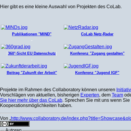
Hier gibt es eine kleine Auswahl von Projekten des CoLab.
Publikationen "MIND"
CoLab Netz-Radar
-
[
360°-Sicht EU Datenschutz
]
Konferenz "Zugang gestalten"
-
Beitrag "Zukunft der Arbeit"
Konferenz "Jugend IGF"
-
Projekte im Rahmen des Collaboratory können unseren
Initiati
Vorschlägen von aktuellen, bisherigen
Experten
, dem
Team
od
Sie hier mehr über das CoLab
. Sprechen Sie mit uns wenn Sie
Kooperationsmöglichkeiten haben.
Von „
http://www.collaboratory.de/index.php?title=Showcase&o
Autoren